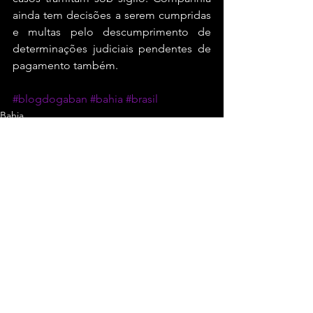
ainda tem decisões a serem cumpridas 
e multas pelo descumprimento de 
determinações judiciais pendentes de 
pagamento também.
#blogdogaban
#bahia
#brasil
Bahia
Ver tudo
Posts recentes