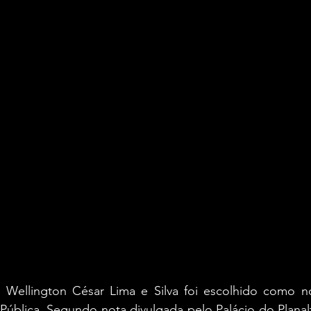
Wellington César Lima e Silva foi escolhido como no
Pública. Segundo nota divulgada pelo Palácio do Planalto