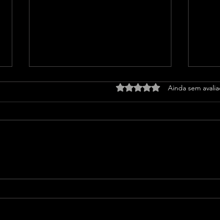
Avaliado com 0 de 5 estrel
Ainda sem avali
WhatsApp registra onda de
PT o
banimentos e usuários
Lula
relatam bloqueios sem
explicação