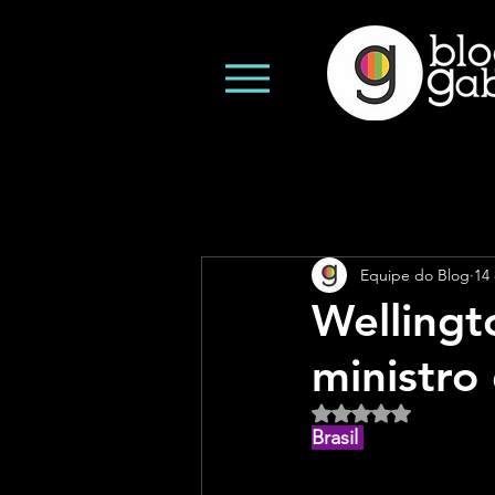
Equipe do Blog
14 
Wellingt
ministro 
Avaliado com NaN d
Brasil 