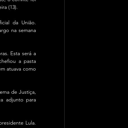
ira (13).
ial da União. 
argo na semana 
s. Esta será a 
hefiou a pasta 
ém atuava como 
ema de Justiça, 
a adjunto para 
esidente Lula. 