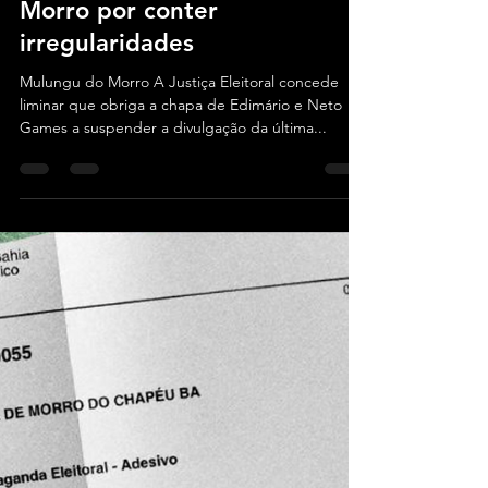
Equipe do Blog
16 de set. de 2024
1 min de leitura
Bahia
Justiça cancela divulgação de
pesquisa de candidato a
prefeito em Mulungu do
Morro por conter
irregularidades
Mulungu do Morro A Justiça Eleitoral concede
liminar que obriga a chapa de Edimário e Neto
Games a suspender a divulgação da última...