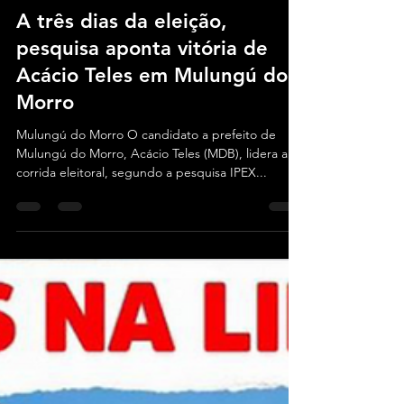
Equipe do Blog
4 de out. de 2024
1 min de leitura
Bahia
A três dias da eleição,
pesquisa aponta vitória de
Acácio Teles em Mulungú do
Morro
Mulungú do Morro O candidato a prefeito de
Mulungú do Morro, Acácio Teles (MDB), lidera a
corrida eleitoral, segundo a pesquisa IPEX...