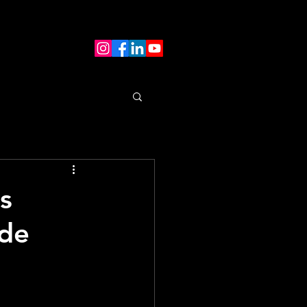
s
 de