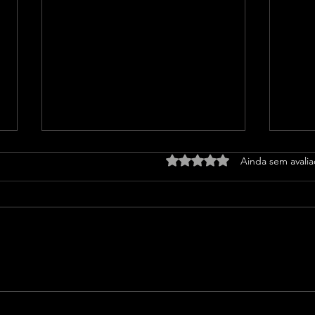
Avaliado com 0 de 5 estrel
Ainda sem avali
Band Bahia realiza
Aiba
tradicional debate entre
dire
candidatos ao Governo da
para