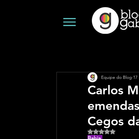
Equipe do Blog
17
Carlos M
emendas 
Cegos da
Avaliado com NaN d
Bahia 