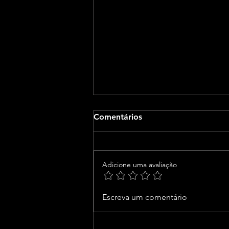
Comentários
Adicione uma avaliação
Junior Marabá participa de
Escreva um comentário
evento no primeiro
shopping do Oeste da Bahia