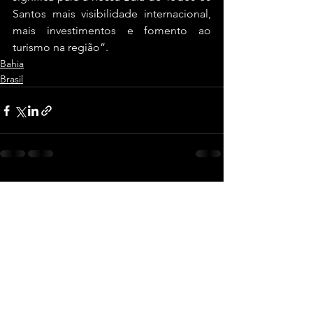
Santos mais visibilidade internacional, 
mais investimentos e fomento ao 
turismo na região”.
Bahia
Brasil
Ver tudo
Posts recentes