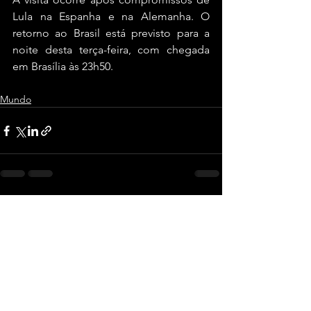
Lula na Espanha e na Alemanha. O 
retorno ao Brasil está previsto para a 
noite desta terça-feira, com chegada 
em Brasília às 23h50.
Mundo
Ver tudo
Posts recentes