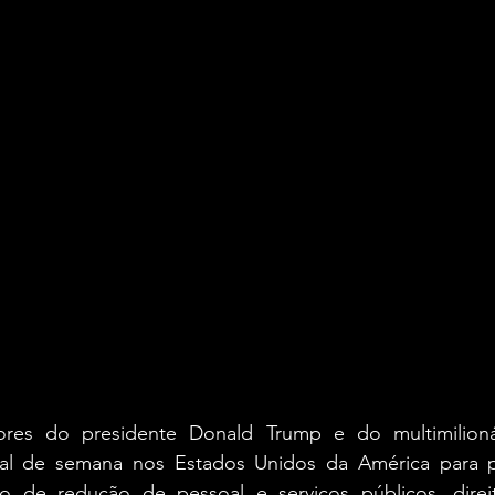
ores do presidente Donald Trump e do multimilioná
nal de semana nos Estados Unidos da América para pr
no de redução de pessoal e serviços públicos, dire