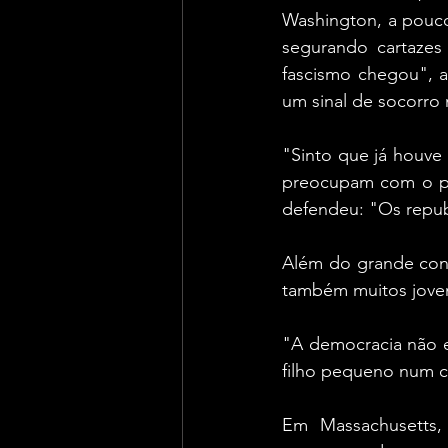
Washington, a pouco
segurando cartaze
fascismo chegou", 
um sinal de socorro 
"Sinto que já houve
preocupam com o pov
defendeu: "Os repub
Além do grande cont
também muitos jovens
"A democracia não e
filho pequeno num c
Em Massachusetts,