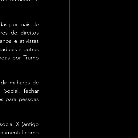
das por mais de 
res de direitos 
os e ativistas 
aduais e outras 
adas por Trump 
ir milhares de 
Social, fechar 
s para pessoas 
cial X (antigo 
rnamental como 