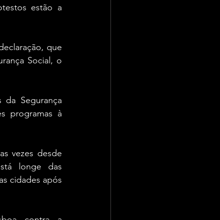
estos estão a 
declaração, que 
ança Social, o 
s da Segurança 
es programas à 
as vezes desde 
tá longe das 
as cidades após 
boa contra a 