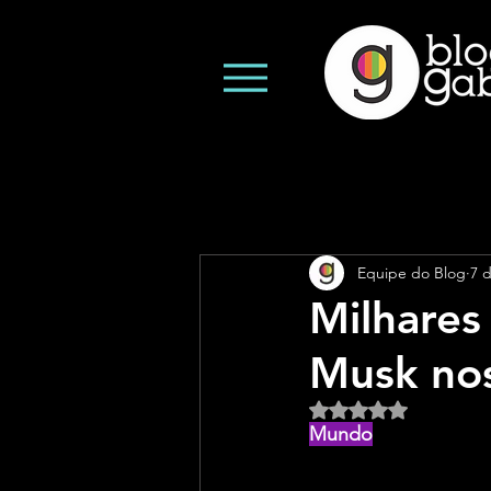
Equipe do Blog
7 
Milhares
Musk no
Avaliado com NaN d
Mundo