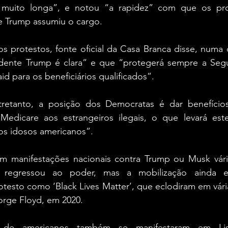
muito longa”, e notou “a rapidez” com que os prot
e Trump assumiu o cargo.
s protestos, fonte oficial da Casa Branca disse, numa 
dente Trump é clara” e que “protegerá sempre a Segur
d para os beneficiários qualificados”.
tretanto, a posição dos Democratas é dar benefício
Medicare aos estrangeiros ilegais, o que levará est
 os idosos americanos”.
aram manifestações nacionais contra Trump ou Musk vári
regressou ao poder, mas a mobilização ainda es
testo como ‘Black Lives Matter’, que eclodiram em vári
orge Floyd, em 2020.
 de americanos também se manifestaram em Lis