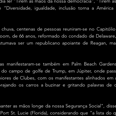
dia ler “Tirem as mãos da nossa democracia”, “Tirem as
 “Diversidade, igualdade, inclusão torna a América f
chuva, centenas de pessoas reuniram-se no Capitólio
oom, de 66 anos, reformado do condado de Delaware, 
stumava ser um republicano apoiante de Reagan, ma
as manifestaram-se também em Palm Beach Gardens, 
 do campo de golfe de Trump, em Júpiter, onde pass
ores de Clubes, com os manifestantes alinhados em 
rajando os carros a buzinar e gritando palavras de 
anter as mãos longe da nossa Segurança Social", disse
ort St. Lucie (Florida), considerando que “a lista do 