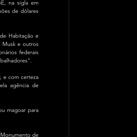
, na sigla em 
hões de dólares 
e Habitação e 
 Musk e outros 
ários federais 
abalhadores".
, e com certeza 
ela agência de 
u magoar para 
o Monumento de 