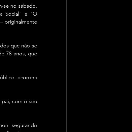
-se no sábado, 
 Social" e "O 
 originalmente 
dos que não se 
e 78 anos, que 
lico, acorrera 
pai, com o seu 
mon segurando 