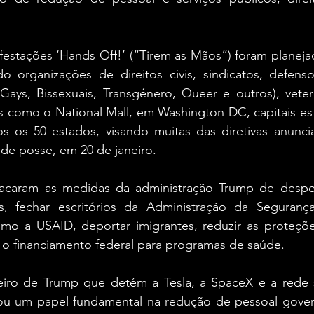
festações ‘Hands Off!’ (“Tirem as Mãos”) foram planeja
do organizações de direitos civis, sindicatos, defenso
ays, Bissexuais, Transgénero, Queer e outros), veteran
is como o National Mall, em Washington DC, capitais est
s os 50 estados, visando muitas das diretivas anunci
de posse, em 20 de janeiro.
tacaram as medidas da administração Trump de desped
is, fechar escritórios da Administração da Segurança 
como a USAID, deportar imigrantes, reduzir as proteçõe
 o financiamento federal para programas de saúde.
iro de Trump que detém a Tesla, a SpaceX e a rede so
ou um papel fundamental na redução de pessoal gove