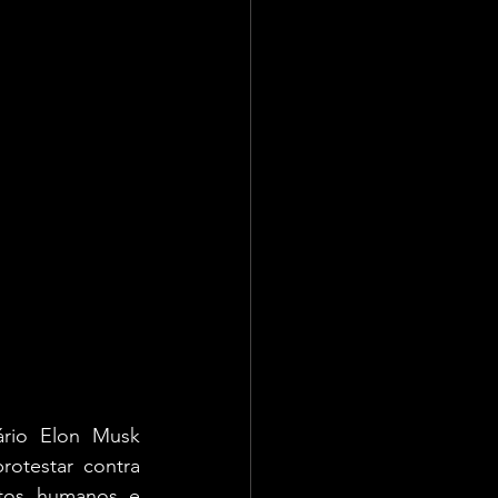
rio Elon Musk 
otestar contra 
itos humanos e 