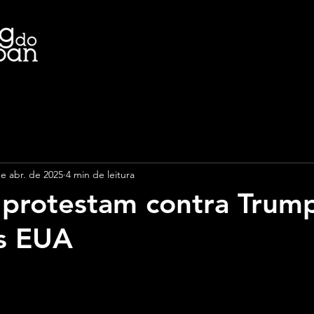
de abr. de 2025
4 min de leitura
 protestam contra Trum
s EUA
e 5 estrelas.