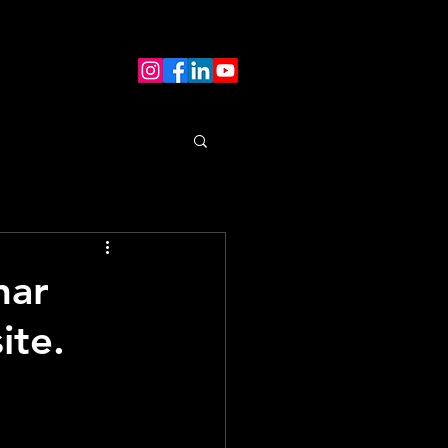
nar
ite.