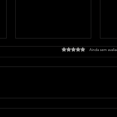
Avaliado com 0 de 5 estrel
Ainda sem avali
WhatsApp registra onda de
PT o
banimentos e usuários
Lula
relatam bloqueios sem
explicação