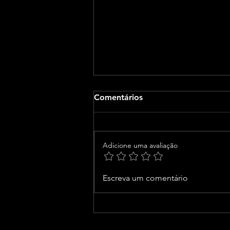
Comentários
Adicione uma avaliação
CNJ acaba com
Escreva um comentário
aposentadoria compulsória
como punição máxima para
juiz