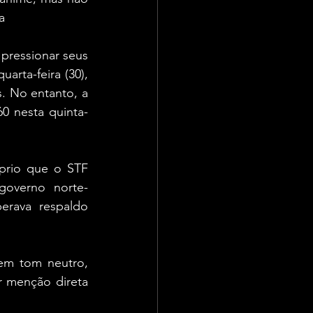
a
pressionar seus 
rta-feira (30), 
. No entanto, a 
60 nesta quinta-
prio que o STF 
governo norte-
rava respaldo 
em tom neutro, 
 menção direta 