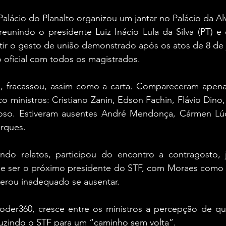
Palácio do Planalto organizou um jantar no Palácio da A
, reunindo o presidente Luiz Inácio Lula da Silva (PT) e 
etir o gesto de união demonstrado após os atos de 8 de j
 oficial com todos os magistrados.
o, fracassou, assim como a carta. Compareceram apena
o ministros: Cristiano Zanin, Edson Fachin, Flávio Dino
oso. Estiveram ausentes André Mendonça, Cármen Lúcia,
rques.
do relatos, participou do encontro a contragosto, ju
de ser o próximo presidente do STF, com Moraes como vi
iderou inadequado se ausentar.
der360, cresce entre os ministros a percepção de qu
uzindo o STF para um “caminho sem volta”.