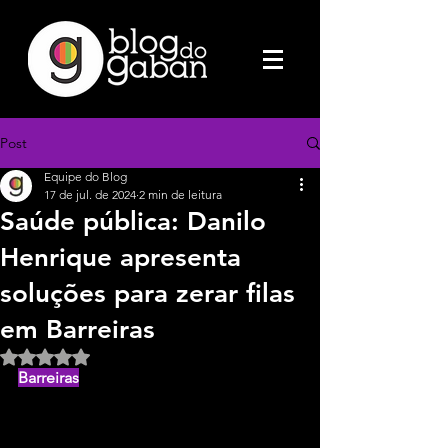
Post
Equipe do Blog
17 de jul. de 2024
2 min de leitura
Saúde pública: Danilo
Henrique apresenta
soluções para zerar filas
em Barreiras
Avaliado com NaN de 5 estrelas.
Barreiras