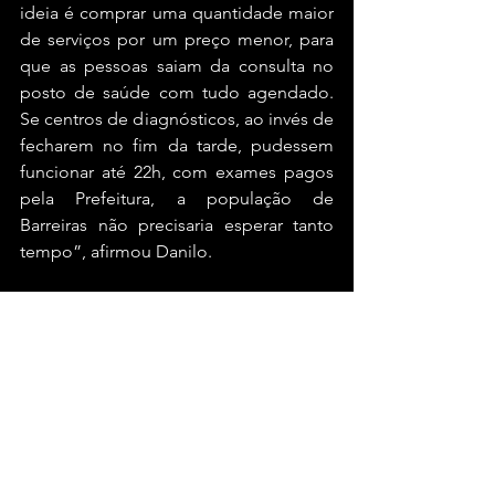
ideia é comprar uma quantidade maior 
de serviços por um preço menor, para 
que as pessoas saiam da consulta no 
posto de saúde com tudo agendado. 
Se centros de diagnósticos, ao invés de 
fecharem no fim da tarde, pudessem 
funcionar até 22h, com exames pagos 
pela Prefeitura, a população de 
Barreiras não precisaria esperar tanto 
tempo”, afirmou Danilo.
#blogdogaban
#barreiras
#bahia
Bahia