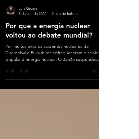
Luis Gaban
3 de set. de 2022
2 min de leitura
Por que a energia nuclear
voltou ao debate mundial?
Por muitos anos os acidentes nucleares de
Chernobyl e Fukushima enfraqueceram o apoio
popular à energia nuclear. O Japão suspendeu
quase...