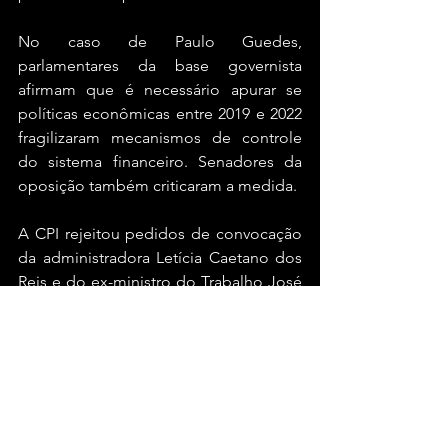
No caso de Paulo Guedes, 
parlamentares da base governista 
afirmam que é necessário apurar se 
políticas econômicas entre 2019 e 2022 
fragilizaram mecanismos de controle 
do sistema financeiro. Senadores da 
oposição também criticaram a medida.
A CPI rejeitou pedidos de convocação 
da administradora Letícia Caetano dos 
Reis e do ex-ministro do Trabalho José 
Carlos Oliveira.
Brasil